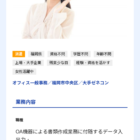
かんたん登録
派遣
福岡県
資格不問
学歴不問
年齢不問
プライバシーポリシー
運営会社
上場・大手企業
残業少な目
経験・資格を活かす
労働派遣事業に関する情報公開について
お問い合わせ
女性活躍中
オフィス一般事務／福岡市中央区／大手ゼネコン
© 2021 ACT Engine All Rights Reserved.
業務内容
職種
OA機器による書類作成業務に付随するデータ入
出力・