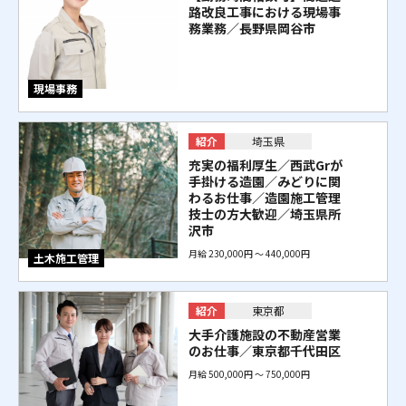
路改良工事における現場事
務業務
／長野県岡谷市
現場事務
紹介
埼玉県
充実の福利厚生／西武Grが
手掛ける造園／みどりに関
わるお仕事／造園施工管理
技士の方大歓迎／埼玉県所
沢市
月給 230,000円 〜 440,000円
土木施工管理
紹介
東京都
大手介護施設の不動産営業
のお仕事／東京都千代田区
月給 500,000円 〜 750,000円