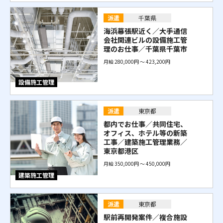
派遣
千葉県
海浜幕張駅近く／大手通信
会社関連ビルの設備施工管
理のお仕事／千葉県千葉市
月給 280,000円 〜 423,200円
設備施工管理
派遣
東京都
都内でお仕事／共同住宅、
オフィス、ホテル等の新築
工事／建築施工管理業務／
東京都港区
月給 350,000円 〜 450,000円
建築施工管理
派遣
東京都
駅前再開発案件／複合施設