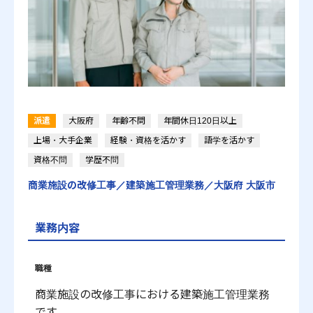
かんたん登録
派遣
大阪府
年齢不問
年間休日120日以上
プライバシーポリシー
運営会社
上場・大手企業
経験・資格を活かす
語学を活かす
労働派遣事業に関する情報公開について
お問い合わせ
資格不問
学歴不問
商業施設の改修工事／建築施工管理業務／大阪府 大阪市
© 2021 ACT Engine All Rights Reserved.
業務内容
職種
商業施設の改修工事における建築施工管理業務
です。