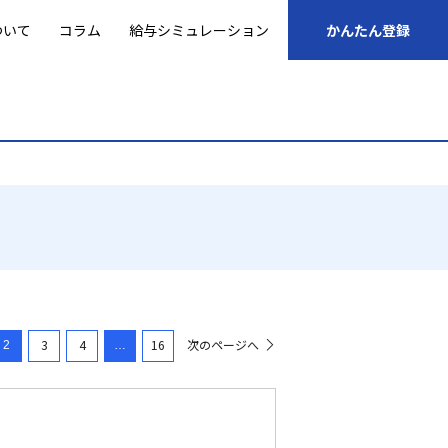
ついて
コラム
給与シミュレーション
かんたん登録
3
4
16
次のページへ
2
…