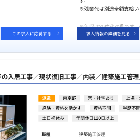
す。
※残業代は別途全額支給い
※年収は30歳代の例です。
この求人に応募する
求人情報の詳細を見る
等の入居工事／現状復旧工事／内装／建築施工管理
派遣
東京都
寮・社宅あり
上場・
経験・資格を活かす
資格不問
学歴不
土日祝休み
年間休日120日以上
職種
建築施工管理