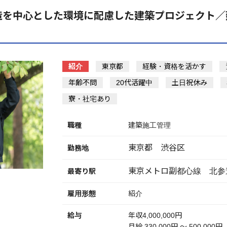
造を中心とした環境に配慮した建築プロジェクト／
紹介
東京都
経験・資格を活かす
年齢不問
20代活躍中
土日祝休み
寮・社宅あり
職種
建築施工管理
東京都 渋谷区
勤務地
東京メトロ副都心線 北参
最寄り駅
雇用形態
紹介
給与
年収4,000,000円
月給 330,000円 〜 500,000円