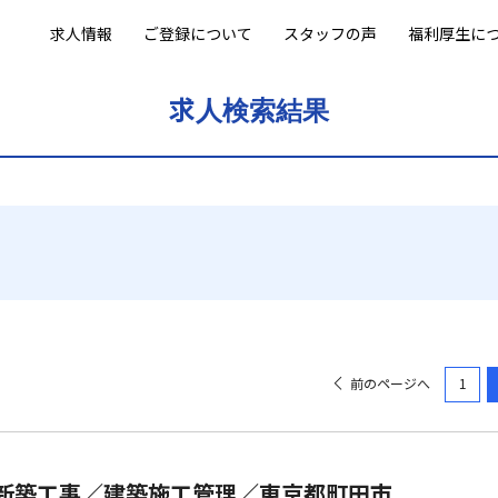
技術者向けの転職・求人サイト
求人情報
ご登録について
スタッフの声
福利厚生に
求人情報
ご登録について
求人検索結果
スタッフの声
福利厚生について
コラム
給与シミュレーション
かんたん登録
プライバシーポリシー
運営会社
前のページへ
1
労働派遣事業に関する情報公開について
お問い合わせ
© 2021 ACT Engine All Rights Reserved.
の新築工事／建築施工管理／東京都町田市