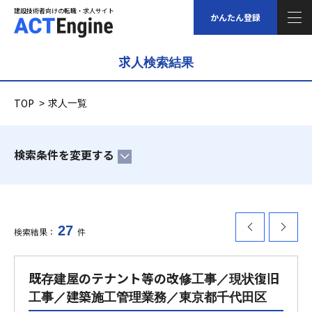
建設技術者向けの転職・求人サイト
建設技術者向けの転職・求人サイト
かんたん登録
求人検索結果
求人情報
TOP
求人一覧
ご登録について
検索条件を変更する
スタッフの声
福利厚生について
27
検索結果：
件
のペー
のペー
コラム
既存建屋のテナント等の改修工事／現状復旧
ジへ
ジへ
給与シミュレーション
工事／建築施工管理業務／東京都千代田区