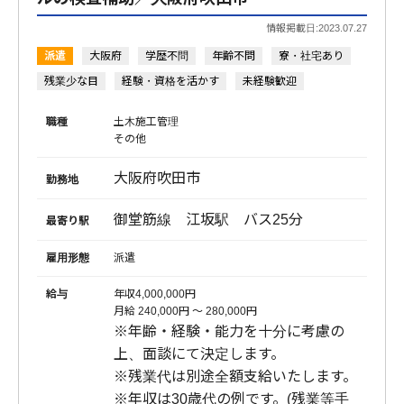
情報掲載日:2023.07.27
派遣
大阪府
学歴不問
年齢不問
寮・社宅あり
残業少な目
経験・資格を活かす
未経験歓迎
職種
土木施工管理
その他
大阪府吹田市
勤務地
御堂筋線 江坂駅 バス25分
最寄り駅
雇用形態
派遣
給与
年収4,000,000円
月給 240,000円 〜 280,000円
※年齢・経験・能力を十分に考慮の
上、面談にて決定します。
※残業代は別途全額支給いたします。
※年収は30歳代の例です。(残業等手