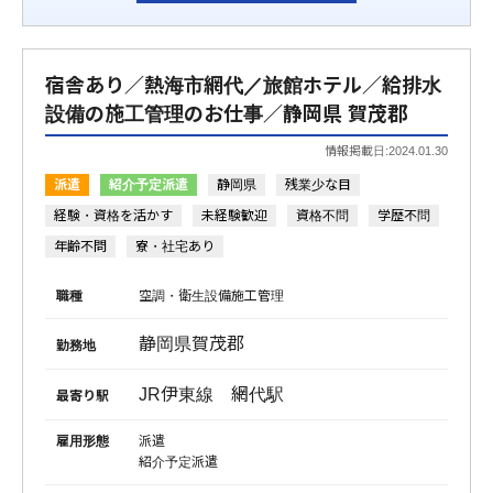
宿舎あり／熱海市網代／旅館ホテル／給排水
設備の施工管理のお仕事／静岡県 賀茂郡
情報掲載日:2024.01.30
派遣
紹介予定派遣
静岡県
残業少な目
経験・資格を活かす
未経験歓迎
資格不問
学歴不問
年齢不問
寮・社宅あり
職種
空調・衛生設備施工管理
静岡県賀茂郡
勤務地
JR伊東線 網代駅
最寄り駅
雇用形態
派遣
紹介予定派遣