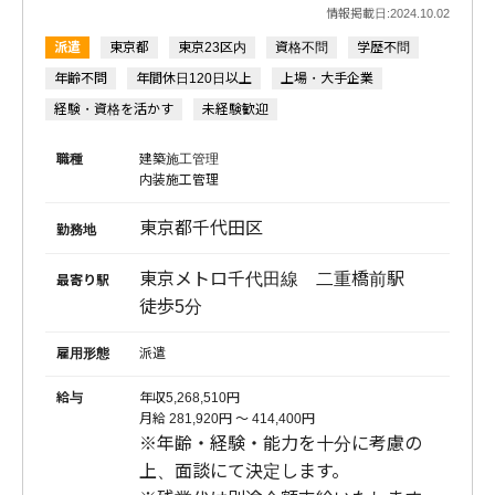
情報掲載日:2024.10.02
派遣
東京都
東京23区内
資格不問
学歴不問
年齢不問
年間休日120日以上
上場・大手企業
経験・資格を活かす
未経験歓迎
かんたん登録
職種
建築施工管理
内装施工管理
プライバシーポリシー
運営会社
東京都千代田区
勤務地
労働派遣事業に関する情報公開について
お問い合わせ
東京メトロ千代田線 二重橋前駅
最寄り駅
徒歩5分
© 2021 ACT Engine All Rights Reserved.
雇用形態
派遣
給与
年収5,268,510円
月給 281,920円 〜 414,400円
※年齢・経験・能力を十分に考慮の
上、面談にて決定します。