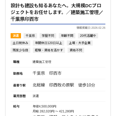
設計も建設も知るあなたへ。大規模DCプロ
ジェクトをお任せします。／建築施工管理／
千葉県印西市
情報掲載日:2026.02.26
派遣
千葉県
学歴不問
年齢不問
20代活躍中
土日祝休み
年間休日120日以上
上場・大手企業
残業少な目
経験・資格を活かす
資格不問
職種
建築施工管理
千葉県 印西市
勤務地
北総線 印西牧の原駅 徒歩10分
最寄り駅
雇用形態
派遣
給与
年収4,500,000円
月給 282,020円 〜 421,280円