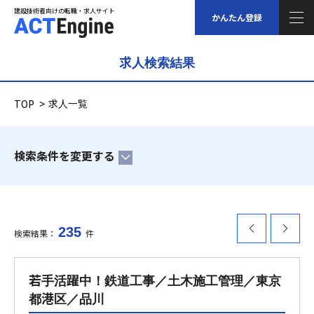
建設技術者向けの転職・求人サイト
建設技術者向けの転職・求人サイト
かんたん登録
求人検索結果
求人情報
TOP
求人一覧
ご登録について
検索条件を変更する
スタッフの声
福利厚生について
235
検索結果：
件
のペー
のペー
コラム
若手活躍中！鉄道工事／土木施工管理／東京
ジへ
ジへ
給与シミュレーション
都港区／品川