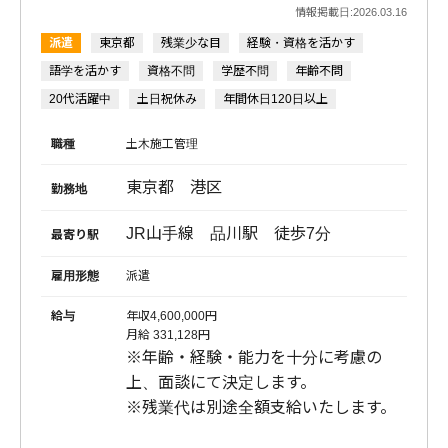
情報掲載日:2026.03.16
派遣
東京都
残業少な目
経験・資格を活かす
語学を活かす
資格不問
学歴不問
年齢不問
20代活躍中
土日祝休み
年間休日120日以上
かんたん登録
職種
土木施工管理
東京都 港区
勤務地
プライバシーポリシー
運営会社
労働派遣事業に関する情報公開について
お問い合わせ
JR山手線 品川駅 徒歩7分
最寄り駅
雇用形態
派遣
© 2021 ACT Engine All Rights Reserved.
給与
年収4,600,000円
月給 331,128円
※年齢・経験・能力を十分に考慮の
上、面談にて決定します。
※残業代は別途全額支給いたします。