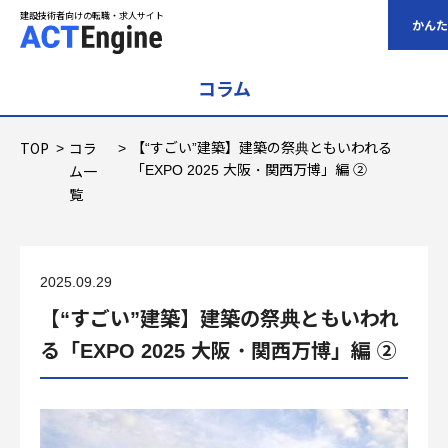
建設技術者向けの転職・求人サイト
建設技術者向けの転職・求人サイト
かんた
コラム
求人情報
TOP
コラ
【“すごい”建築】建築の祭典ともいわれる
ム一
「EXPO 2025 大阪・関西万博」編 ②
ご登録について
覧
スタッフの声
2025.09.29
福利厚生について
【“すごい”建築】建築の祭典ともいわれ
る「EXPO 2025 大阪・関西万博」編 ②
コラム
給与シミュレーション